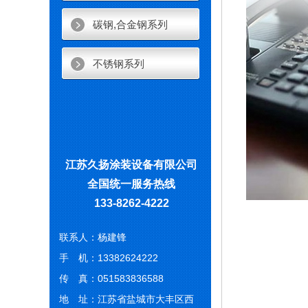
碳钢,合金钢系列
不锈钢系列
江苏久扬涂装设备有限公司
全国统一服务热线
133-8262-4222
联系人：杨建锋
手 机：13382624222
传 真：051583836588
地 址：江苏省盐城市大丰区西